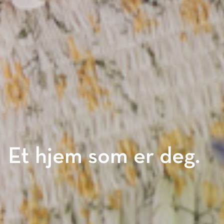
E
t
h
j
e
m
s
o
m
e
r
d
e
g
.