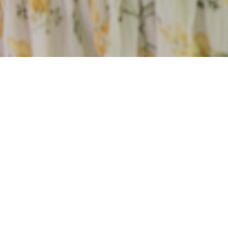
Moderne og urbant
Langgata Pluss ligger i Sandnes sentrum, og sånn sett er
det lett for de som bor her å være takknemlig for å ha alt
like i nærheten: Mat og drikke og transport og shopping og
underholdning og friluftsliv, alt dette som gir en følelse av
å være der det skjer. Men av og til er det hjemme hos deg
det skjer. På en balkong under solen. Eller i uteområdet
mellom byggene, eller på lekeplassen like der oppe. Og da,
når det rører seg, kan Sandnes sentrum være takknemlige
for at det finnes et sted som Langgata Pluss akkurat her.