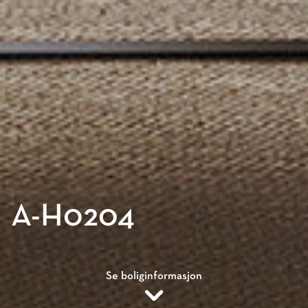
A
-
H
0
2
0
4
Se boliginformasjon