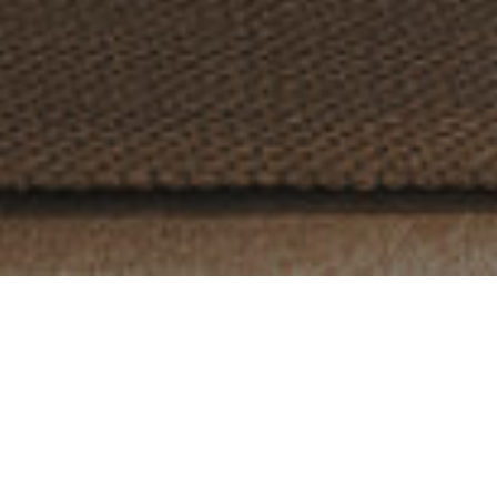
Hjemme i Langgata Pluss finnes det leiligheter for ulike liv:
For de store personlighetene og for de små familier.
Planlegging
Rammesøkt