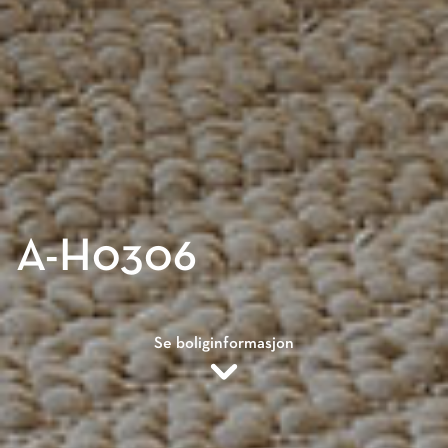
A
-
H
0
3
0
6
Se boliginformasjon