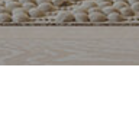
Hjemme i Langgata Pluss finnes det leiligheter for ulike liv:
For de store personlighetene og for de små familier.
Planlegging
Rammesøkt
Salgsstart